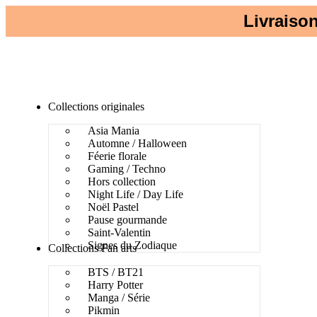
Livraison
Collections originales
Asia Mania
Automne / Halloween
Féerie florale
Gaming / Techno
Hors collection
Night Life / Day Life
Noël Pastel
Pause gourmande
Saint-Valentin
Signes du Zodiaque
Collections Fan arts
BTS / BT21
Harry Potter
Manga / Série
Pikmin