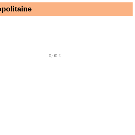
politaine​
0
0,00
€