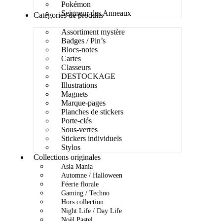
Pokémon
Seigneur des Anneaux
Catégories de produits
Assortiment mystère
Badges / Pin’s
Blocs-notes
Cartes
Classeurs
DESTOCKAGE
Illustrations
Magnets
Marque-pages
Planches de stickers
Porte-clés
Sous-verres
Stickers individuels
Stylos
Collections originales
Asia Mania
Automne / Halloween
Féerie florale
Gaming / Techno
Hors collection
Night Life / Day Life
Noël Pastel