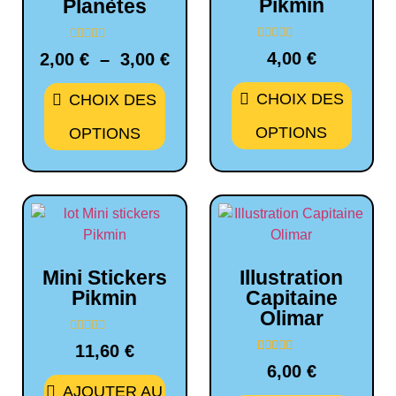
Pikmin
Planètes
Note
Note
4,00
€
2,00
€
–
3,00
€
0
0
sur
sur
5
5
CHOIX DES
CHOIX DES
OPTIONS
OPTIONS
Mini Stickers
Illustration
Pikmin
Capitaine
Olimar
Note
11,60
€
0
1
Noté
sur
6,00
€
5.00
5
sur 5 basé sur
AJOUTER AU