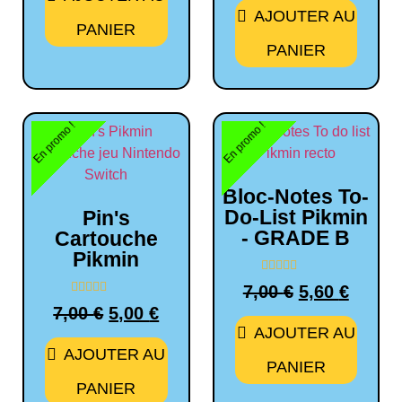
notation
AJOUTER AU
client
PANIER
PANIER
En promo !
En promo !
Bloc-Notes To-
Do-List Pikmin
Pin's
- GRADE B
Cartouche
Pikmin
Note
7,00
€
5,60
€
0
Note
sur
7,00
€
5,00
€
0
5
sur
AJOUTER AU
5
AJOUTER AU
PANIER
PANIER