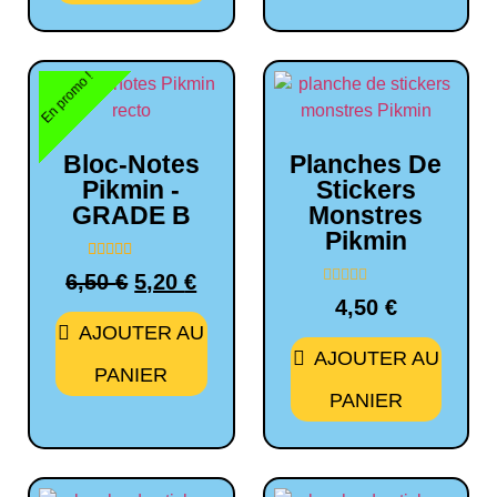
En promo !
Bloc-Notes
Planches De
Pikmin -
Stickers
GRADE B
Monstres
Pikmin
1
Noté
6,50
€
5,20
€
5.00
Note
sur 5 basé sur
4,50
€
0
notation
sur
AJOUTER AU
client
5
AJOUTER AU
PANIER
PANIER