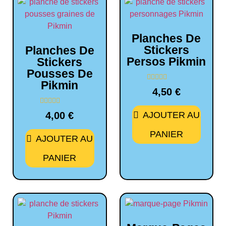
Planches De
Stickers
Planches De
Persos Pikmin
Stickers
Pousses De
Pikmin
Note
4,50
€
0
sur
5
Note
4,00
€
AJOUTER AU
0
sur
5
PANIER
AJOUTER AU
PANIER