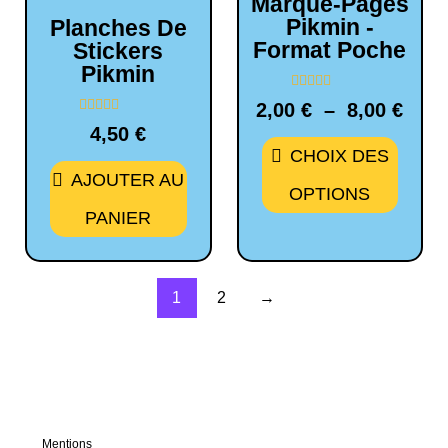
Marque-Pages
Pikmin -
Planches De
Format Poche
Stickers
Pikmin
Note
2,00
€
–
8,00
€
0
Note
sur
4,50
€
0
5
sur
CHOIX DES
5
AJOUTER AU
OPTIONS
PANIER
1
2
→
Mentions