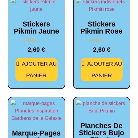
Stickers
Stickers
Pikmin Jaune
Pikmin Rose
Note
Note
2,60
€
2,60
€
0
0
sur
sur
5
5
AJOUTER AU
AJOUTER AU
PANIER
PANIER
Planches De
Stickers Bujo
Marque-Pages