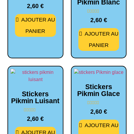
Pikmin Blanc
Note
2,60
€
0
sur
5
Note
AJOUTER AU
2,60
€
0
sur
5
PANIER
AJOUTER AU
PANIER
Stickers
Pikmin Glace
Stickers
Pikmin Luisant
Note
2,60
€
0
Note
sur
2,60
€
0
5
sur
AJOUTER AU
5
AJOUTER AU