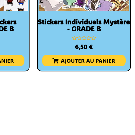
ckers
Stickers Individuels Mystère
DE B
- GRADE B
Note
6,50
€
0
sur
5
ANIER
AJOUTER AU PANIER