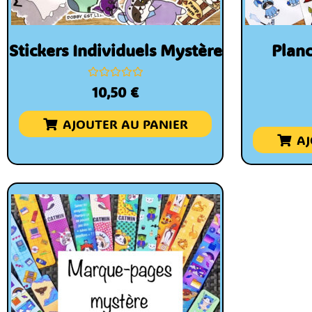
Stickers Individuels Mystère
Planc
Note
10,50
€
0
sur
5
AJOUTER AU PANIER
AJ