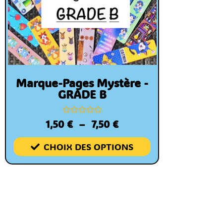
Marque-Pages Mystère -
GRADE B
Note
1,50
€
–
7,50
€
0
sur
5
CHOIX DES OPTIONS