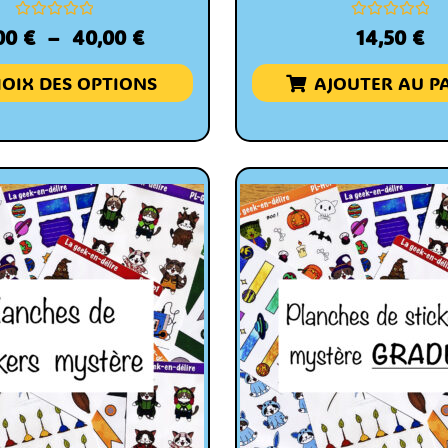
Note
Note
00
€
–
40,00
€
14,50
€
0
0
sur
sur
5
5
OIX DES OPTIONS
AJOUTER AU P