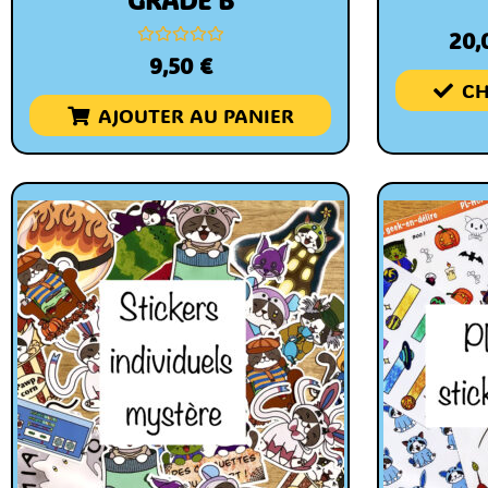
20,
Note
9,50
€
0
CH
sur
5
AJOUTER AU PANIER