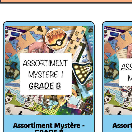
Assortiment Mystère -
Assor
GRADE B