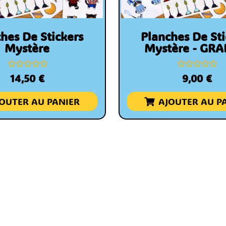
hes De Stickers
Planches De Sti
Mystère
Mystère - GRA
Note
Note
14,50
€
9,00
€
0
0
sur
sur
5
5
OUTER AU PANIER
AJOUTER AU P