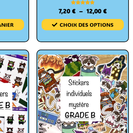
1
Noté
7,20
€
–
12,00
€
5.00
sur 5
basé sur
ANIER
CHOIX DES OPTIONS
notation
client