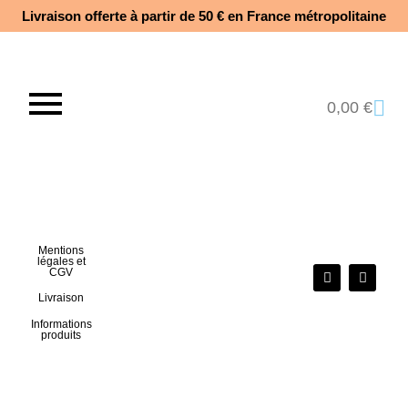
Livraison offerte à partir de 50 € en France métropolitaine​
0,00
€
Mentions
légales et
CGV
Livraison
Informations
produits