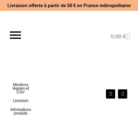
Livraison offerte à partir de 50 € en France métropolitaine​
0,00
€
Mentions
légales et
CGV
Livraison
Informations
produits