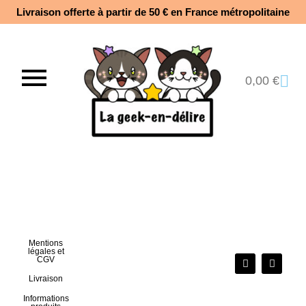
Livraison offerte à partir de 50 € en France métropolitaine​
0,00
€
Mentions
légales et
CGV
Livraison
Informations