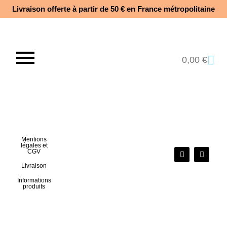
Livraison offerte à partir de 50 € en France métropolitaine​
0,00
€
Mentions
légales et
CGV
Livraison
Informations
produits