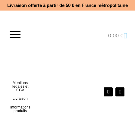
Livraison offerte à partir de 50 € en France métropolitaine​
0,00
€
Mentions
légales et
CGV
Livraison
Informations
produits