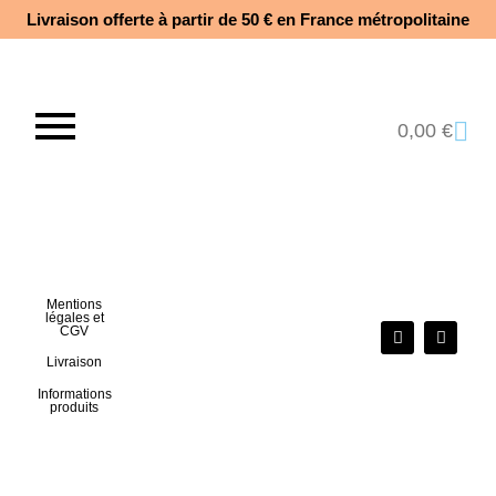
Livraison offerte à partir de 50 € en France métropolitaine​
0,00
€
Mentions
légales et
CGV
Livraison
Informations
produits