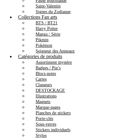
Pause gourmande
Saint-Valentin
Signes du Zodiaque
Collections Fan arts
BTS / BT21
Harry Potter
Manga / Série
Pikmin
Pokémon
Seigneur des Anneaux
Catégories de produits
Assortiment mystère
Badges / Pin’s
Blocs-notes
Cartes
Classeurs
DESTOCKAGE
Illustrations
Magnets
Marque-pages
Planches de stickers
Porte-clés
Sous-verres
Stickers individuels
Stylos