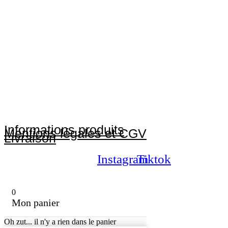
Informations produits
Mentions légales et CGV
Livraison
Instagram
Tiktok
0
Mon panier
Oh zut... il n'y a rien dans le panier