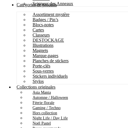
Seigneur des Anneaux
Catégories de produits
Assortiment mystère
Badges / Pin’s
Blocs-notes
Cartes
Classeurs
DESTOCKAGE
Illustrations
Magnets
Marque-pages
Planches de stickers
Porte-clés
Sous-verres
Stickers individuels
Stylos
Collections originales
Asia Mania
Automne / Halloween
Féerie florale
Gaming / Techno
Hors collection
Night Life / Day Life
Noël Pastel