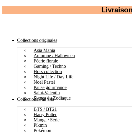
Livraison
Collections originales
Asia Mania
Automne / Halloween
Féerie florale
Gaming / Techno
Hors collection
Night Life / Day Life
Noël Pastel
Pause gourmande
Saint-Valentin
Signes du Zodiaque
Collections Fan arts
BTS / BT21
Harry Potter
Manga / Série
Pikmin
Pokémon