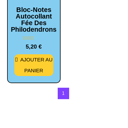
Bloc-Notes
Autocollant
Fée Des
Philodendrons
Note
5,20
€
0
sur
5
AJOUTER AU
PANIER
1