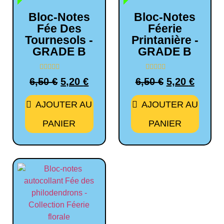
Bloc-Notes
Bloc-Notes
Fée Des
Féerie
Tournesols -
Printanière -
GRADE B
GRADE B
Note
Note
6,50
€
5,20
€
6,50
€
5,20
€
0
0
sur
sur
5
5
AJOUTER AU
AJOUTER AU
PANIER
PANIER