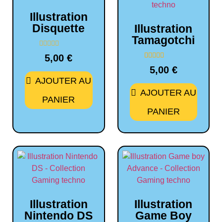
Illustration
Disquette
Illustration
Tamagotchi
Note
5,00
€
0
1
Noté
sur
5,00
€
5.00
5
AJOUTER AU
sur 5 basé sur
notation
AJOUTER AU
client
PANIER
PANIER
Illustration
Illustration
Nintendo DS
Game Boy