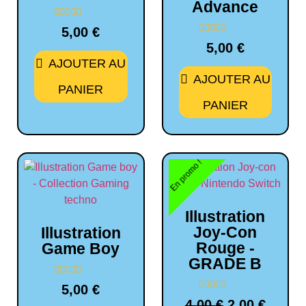
Advance
Note
5,00
€
0
Note
sur
5,00
€
0
5
sur
AJOUTER AU
5
AJOUTER AU
PANIER
PANIER
En promo !
Illustration
Joy-Con
Illustration
Rouge -
Game Boy
GRADE B
Note
5,00
€
0
Note
4,00
€
2,00
€
sur