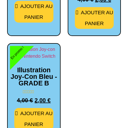
0
5
sur
AJOUTER AU
5
AJOUTER AU
PANIER
PANIER
En promo !
Illustration
Joy-Con Bleu -
GRADE B
Note
4,00
€
2,00
€
0
sur
5
AJOUTER AU
PANIER