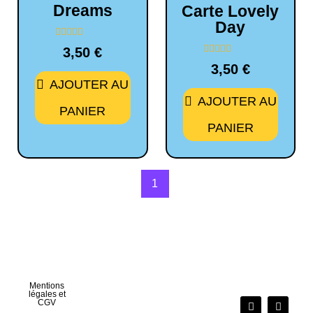
Dreams
Carte Lovely
Day
Note
3,50
€
0
Note
sur
3,50
€
0
5
AJOUTER AU
sur
5
AJOUTER AU
PANIER
PANIER
1
Mentions
légales et
CGV