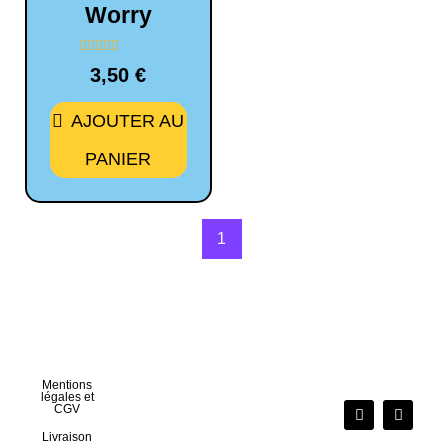
Worry
Note
3,50
€
0
sur
5
AJOUTER AU
PANIER
1
Mentions
légales et
CGV
Livraison