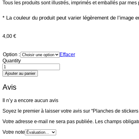
Tous les produits sont illustrés, imprimés et emballés par mes 
*
La couleur du produit peut varier légèrement de l’image e
4,00
€
Option :
Effacer
Quantity
quantité
de
Ajouter au panier
Planches
de
Avis
stickers
Bujo
Pikmin
Il n’y a encore aucun avis
Soyez le premier à laisser votre avis sur “Planches de sticker
Votre adresse e-mail ne sera pas publiée.
Les champs obligat
Votre note