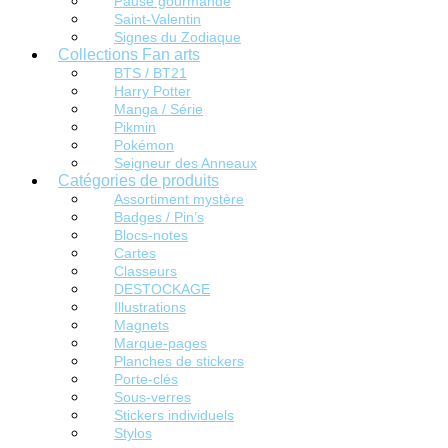
Pause gourmande
Saint-Valentin
Signes du Zodiaque
Collections Fan arts
BTS / BT21
Harry Potter
Manga / Série
Pikmin
Pokémon
Seigneur des Anneaux
Catégories de produits
Assortiment mystère
Badges / Pin’s
Blocs-notes
Cartes
Classeurs
DESTOCKAGE
Illustrations
Magnets
Marque-pages
Planches de stickers
Porte-clés
Sous-verres
Stickers individuels
Stylos