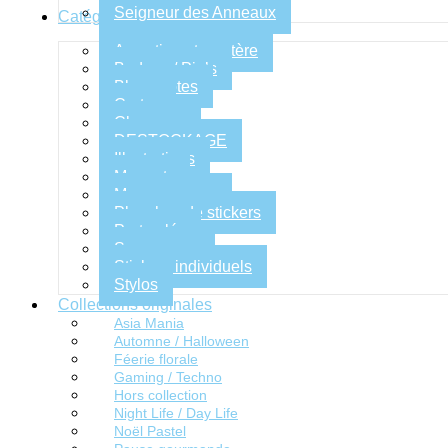
Seigneur des Anneaux
Catégories de produits
Assortiment mystère
Badges / Pin’s
Blocs-notes
Cartes
Classeurs
DESTOCKAGE
Illustrations
Magnets
Marque-pages
Planches de stickers
Porte-clés
Sous-verres
Stickers individuels
Stylos
Collections originales
Asia Mania
Automne / Halloween
Féerie florale
Gaming / Techno
Hors collection
Night Life / Day Life
Noël Pastel