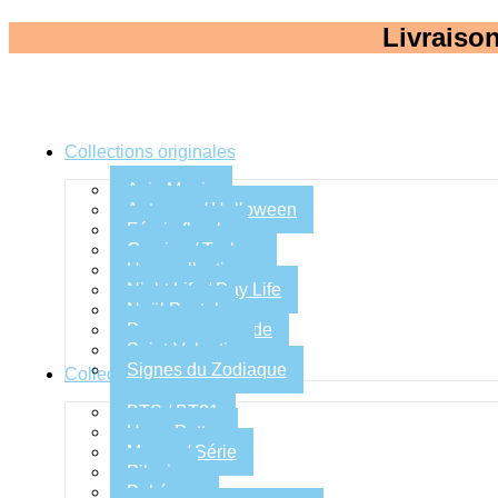
Livraison
Collections originales
Asia Mania
Automne / Halloween
Féerie florale
Gaming / Techno
Hors collection
Night Life / Day Life
Noël Pastel
Pause gourmande
Saint-Valentin
Signes du Zodiaque
Collections Fan arts
BTS / BT21
Harry Potter
Manga / Série
Pikmin
Pokémon