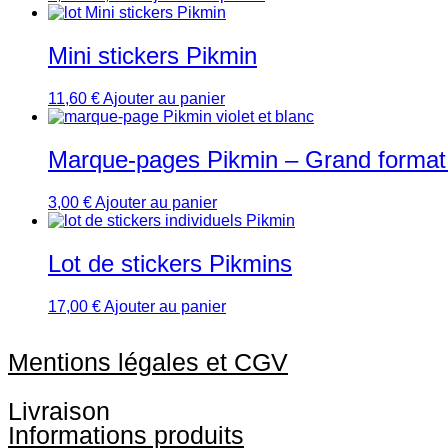
prix
prix
initial
actuel
était :
est :
Mini stickers Pikmin
7,00 €.
5,60 €.
11,60
€
Ajouter au panier
Marque-pages Pikmin – Grand format –
3,00
€
Ajouter au panier
Lot de stickers Pikmins
17,00
€
Ajouter au panier
Mentions légales et CGV
Livraison
Informations produits