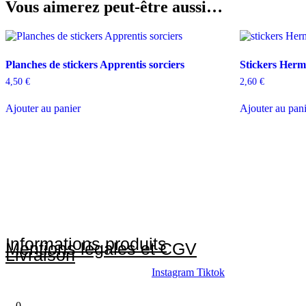
Vous aimerez peut-être aussi…
Planches de stickers Apprentis sorciers
Stickers Her
4,50
€
2,60
€
Ajouter au panier
Ajouter au pan
Informations produits
Mentions légales et CGV
Livraison
Instagram
Tiktok
0