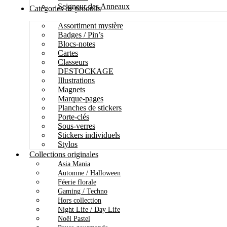
Seigneur des Anneaux
Catégories de produits
Assortiment mystère
Badges / Pin’s
Blocs-notes
Cartes
Classeurs
DESTOCKAGE
Illustrations
Magnets
Marque-pages
Planches de stickers
Porte-clés
Sous-verres
Stickers individuels
Stylos
Collections originales
Asia Mania
Automne / Halloween
Féerie florale
Gaming / Techno
Hors collection
Night Life / Day Life
Noël Pastel