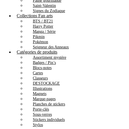
Pause gourmande
Saint-Valentin
Signes du Zodiaque
Collections Fan arts
BTS / BT21
Harry Potter
Manga / Série
Pikmin
Pokémon
Seigneur des Anneaux
Catégories de produits
Assortiment mystère
Badges / Pin’s
Blocs-notes
Cartes
Classeurs
DESTOCKAGE
Illustrations
Magnets
Marque-pages
Planches de stickers
Porte-clés
Sous-verres
Stickers individuels
Stylos