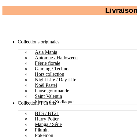
Livraison
Collections originales
Asia Mania
Automne / Halloween
Féerie florale
Gaming / Techno
Hors collection
Night Life / Day Life
Noël Pastel
Pause gourmande
Saint-Valentin
Signes du Zodiaque
Collections Fan arts
BTS / BT21
Harry Potter
Manga / Série
Pikmin
Pokémon