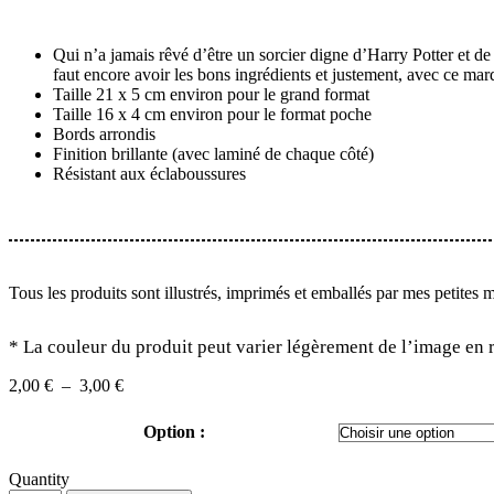
Qui n’a jamais rêvé d’être un sorcier digne d’Harry Potter et d
faut encore avoir les bons ingrédients et justement, avec ce m
Taille 21 x 5 cm environ pour le grand format
Taille 16 x 4 cm environ pour le format poche
Bords arrondis
Finition brillante (avec laminé de chaque côté)
Résistant aux éclaboussures
Tous les produits sont illustrés, imprimés et emballés par mes petites 
*
La couleur du produit peut varier légèrement de l’image en r
Plage
2,00
€
–
3,00
€
de
prix :
Option :
2,00 €
à
Quantity
3,00 €