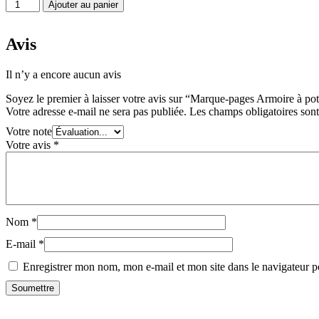
quantité
Ajouter au panier
de
Marque-
pages
Avis
Armoire
à
Il n’y a encore aucun avis
potions
Soyez le premier à laisser votre avis sur “Marque-pages Armoire à po
Votre adresse e-mail ne sera pas publiée.
Les champs obligatoires son
Votre note
Votre avis
*
Nom
*
E-mail
*
Enregistrer mon nom, mon e-mail et mon site dans le navigateur