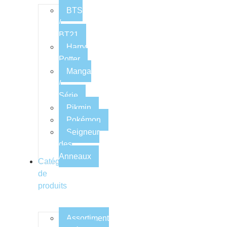
BTS
/
BT21
Harry
Potter
Manga
/
Série
Pikmin
Pokémon
Seigneur
des
Anneaux
Catégories
de
produits
Assortiment