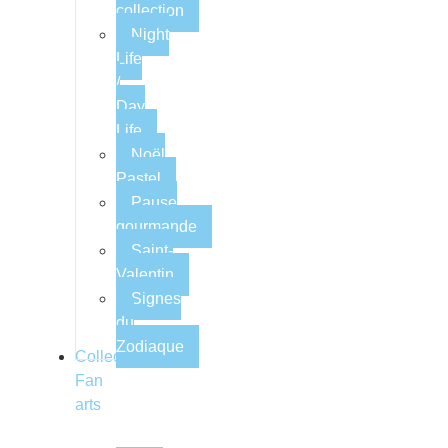
collection
Night
Life
/
Day
Life
Noël
Pastel
Pause
gourmande
Saint-
Valentin
Signes
du
Zodiaque
Collections
Fan
arts