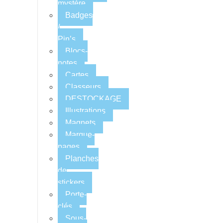
mystère
Badges
/
Pin’s
Blocs-
notes
Cartes
Classeurs
DESTOCKAGE
Illustrations
Magnets
Marque-
pages
Planches
de
stickers
Porte-
clés
Sous-