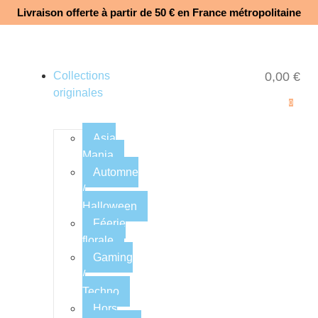
Livraison offerte à partir de 50 € en France métropolitaine​
Collections
0,00
€
originales
0
Asia
Mania
Automne
/
Halloween
Féerie
florale
Gaming
/
Techno
Hors