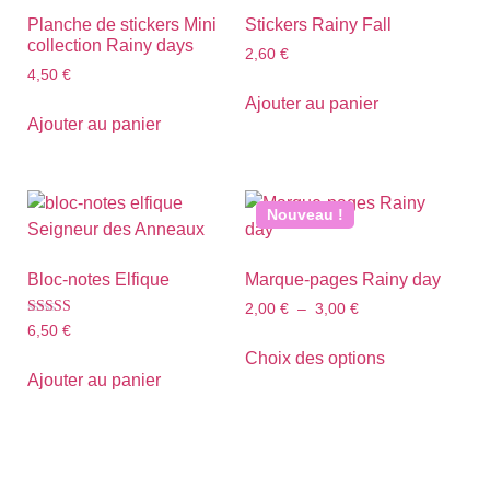
Planche de stickers Mini
Stickers Rainy Fall
collection Rainy days
2,60
€
4,50
€
Ajouter au panier
Ajouter au panier
Nouveau !
Bloc-notes Elfique
Marque-pages Rainy day
2,00
€
–
3,00
€
Note
6,50
€
5.00
sur 5
Choix des options
Ajouter au panier