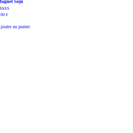
agnet Soju
ote
,00
€
.00
ur 5
jouter au panier