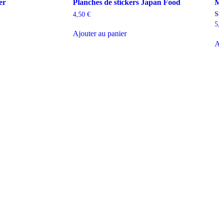
er
Planches de stickers Japan Food
M
4,50
€
N
5
5
Ajouter au panier
s
A