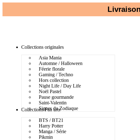
Livraison
Collections originales
Asia Mania
Automne / Halloween
Féerie florale
Gaming / Techno
Hors collection
Night Life / Day Life
Noël Pastel
Pause gourmande
Saint-Valentin
Signes du Zodiaque
Collections Fan arts
BTS / BT21
Harry Potter
Manga / Série
Pikmin