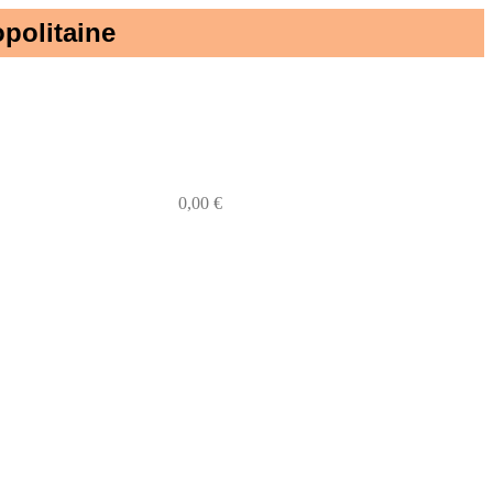
politaine​
0
0,00
€