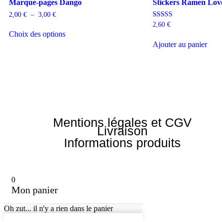
Marque-pages Dango
Stickers Ramen Lov
2,00
€
–
3,00
€
Note
2,60
€
5.00
Choix des options
sur 5
Ajouter au panier
Mentions légales et CGV
Livraison
Informations produits
0
Mon panier
Oh zut... il n'y a rien dans le panier