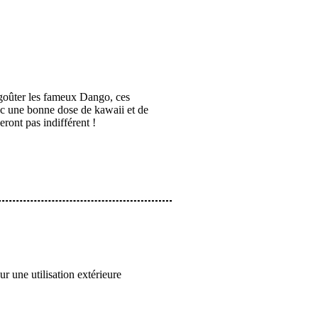
 goûter les fameux Dango, ces
ec une bonne dose de kawaii et de
ront pas indifférent !
 une utilisation extérieure