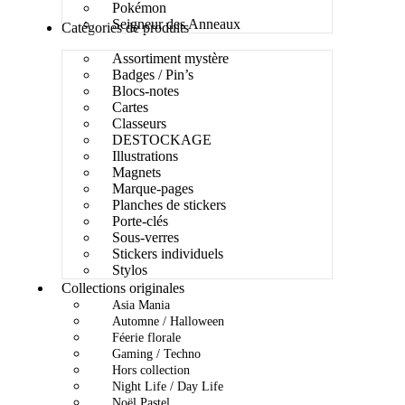
Pokémon
Seigneur des Anneaux
Catégories de produits
Assortiment mystère
Badges / Pin’s
Blocs-notes
Cartes
Classeurs
DESTOCKAGE
Illustrations
Magnets
Marque-pages
Planches de stickers
Porte-clés
Sous-verres
Stickers individuels
Stylos
Collections originales
Asia Mania
Automne / Halloween
Féerie florale
Gaming / Techno
Hors collection
Night Life / Day Life
Noël Pastel