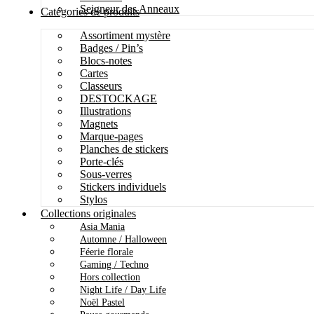
Seigneur des Anneaux
Catégories de produits
Assortiment mystère
Badges / Pin’s
Blocs-notes
Cartes
Classeurs
DESTOCKAGE
Illustrations
Magnets
Marque-pages
Planches de stickers
Porte-clés
Sous-verres
Stickers individuels
Stylos
Collections originales
Asia Mania
Automne / Halloween
Féerie florale
Gaming / Techno
Hors collection
Night Life / Day Life
Noël Pastel