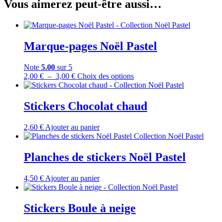
Vous aimerez peut-être aussi…
Marque-pages Noël Pastel
Note
5.00
sur 5
Plage
Ce
2,00
€
–
3,00
€
Choix des options
de
produit
prix :
a
2,00 €
plusieurs
Stickers Chocolat chaud
à
variations.
3,00 €
Les
2,60
€
Ajouter au panier
options
peuvent
être
Planches de stickers Noël Pastel
choisies
sur
la
4,50
€
Ajouter au panier
page
du
produit
Stickers Boule à neige