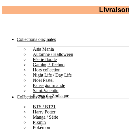
Livraison
Collections originales
Asia Mania
Automne / Halloween
Féerie florale
Gaming / Techno
Hors collection
Night Life / Day Life
Noël Pastel
Pause gourmande
Saint-Valentin
Signes du Zodiaque
Collections Fan arts
BTS / BT21
Harry Potter
Manga / Série
Pikmin
Pokémon