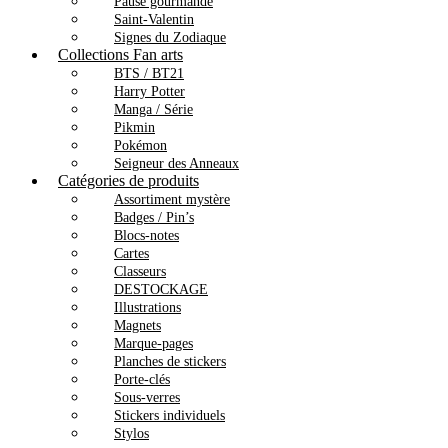
Pause gourmande
Saint-Valentin
Signes du Zodiaque
Collections Fan arts
BTS / BT21
Harry Potter
Manga / Série
Pikmin
Pokémon
Seigneur des Anneaux
Catégories de produits
Assortiment mystère
Badges / Pin’s
Blocs-notes
Cartes
Classeurs
DESTOCKAGE
Illustrations
Magnets
Marque-pages
Planches de stickers
Porte-clés
Sous-verres
Stickers individuels
Stylos