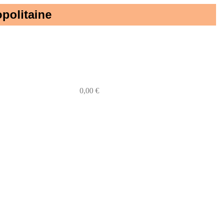
politaine​
0
0,00
€