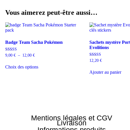
Vous aimerez peut-être aussi…
Badge Team Sacha Pokémon
Sachets mystère Port
Evolitions
Note
9,00
€
–
12,00
€
5.00
Note
12,20
€
sur 5
5.00
Choix des options
sur 5
Ajouter au panier
Mentions légales et CGV
Livraison
Informations produits