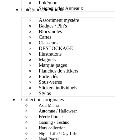
Pokémon
Seigneur des Anneaux
Catégories de produits
Assortiment mystère
Badges / Pin’s
Blocs-notes
Cartes
Classeurs
DESTOCKAGE
Illustrations
Magnets
Marque-pages
Planches de stickers
Porte-clés
Sous-verres
Stickers individuels
Stylos
Collections originales
Asia Mania
Automne / Halloween
Féerie florale
Gaming / Techno
Hors collection
Night Life / Day Life
Noël Pastel