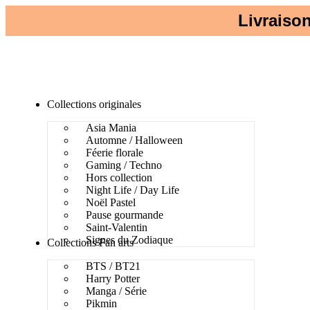
Livraison
Collections originales
Asia Mania
Automne / Halloween
Féerie florale
Gaming / Techno
Hors collection
Night Life / Day Life
Noël Pastel
Pause gourmande
Saint-Valentin
Signes du Zodiaque
Collections Fan arts
BTS / BT21
Harry Potter
Manga / Série
Pikmin