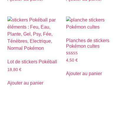
Planches de stickers
Pokémon cultes
Note
4,50
€
Lot de stickers Pokéball
5.00
sur 5
18,80
€
Ajouter au panier
Ajouter au panier