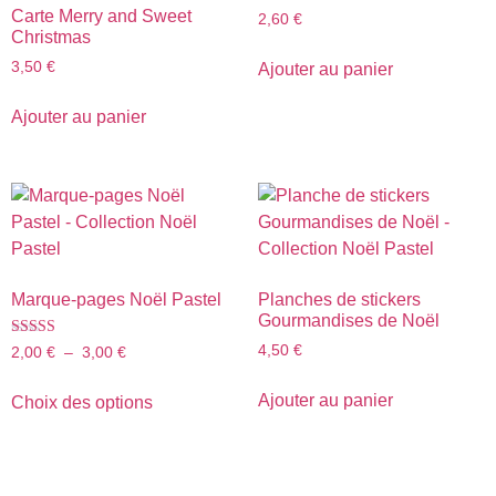
Carte Merry and Sweet
2,60
€
Christmas
3,50
€
Ajouter au panier
Ajouter au panier
Marque-pages Noël Pastel
Planches de stickers
Gourmandises de Noël
Note
4,50
€
2,00
€
–
3,00
€
5.00
sur 5
Ajouter au panier
Choix des options