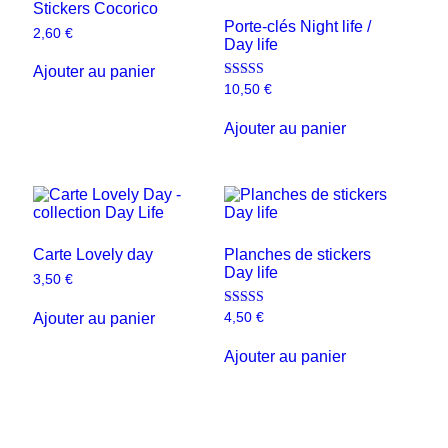
Stickers Cocorico
Porte-clés Night life /
2,60
€
Day life
Ajouter au panier
Note
10,50
€
5.00
sur 5
Ajouter au panier
Carte Lovely day
Planches de stickers
Day life
3,50
€
Note
Ajouter au panier
4,50
€
5.00
sur 5
Ajouter au panier