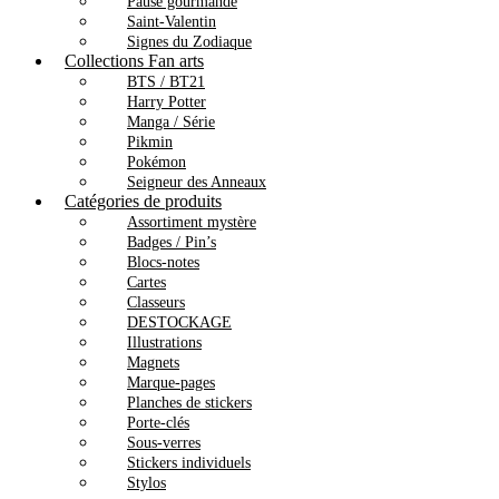
Pause gourmande
Saint-Valentin
Signes du Zodiaque
Collections Fan arts
BTS / BT21
Harry Potter
Manga / Série
Pikmin
Pokémon
Seigneur des Anneaux
Catégories de produits
Assortiment mystère
Badges / Pin’s
Blocs-notes
Cartes
Classeurs
DESTOCKAGE
Illustrations
Magnets
Marque-pages
Planches de stickers
Porte-clés
Sous-verres
Stickers individuels
Stylos