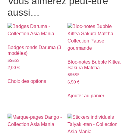
Vous aimerez peut-être
aussi…
Badges ronds Daruma (3
modèles)
Bloc-notes Bubble Kittea
Note
Sakura Matcha
2,00
€
5.00
sur 5
Choix des options
Note
6,50
€
5.00
sur 5
Ajouter au panier