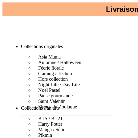
Livraison
Collections originales
Asia Mania
Automne / Halloween
Féerie florale
Gaming / Techno
Hors collection
Night Life / Day Life
Noël Pastel
Pause gourmande
Saint-Valentin
Signes du Zodiaque
Collections Fan arts
BTS / BT21
Harry Potter
Manga / Série
Pikmin