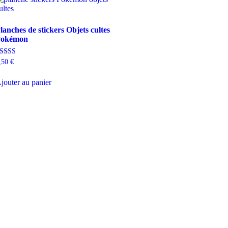
lanches de stickers Objets cultes
okémon
ote
,50
€
.00
ur 5
jouter au panier