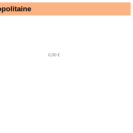
politaine​
0
0,00
€