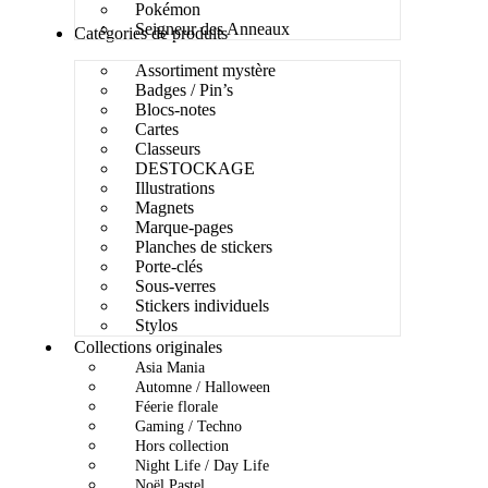
Pokémon
Seigneur des Anneaux
Catégories de produits
Assortiment mystère
Badges / Pin’s
Blocs-notes
Cartes
Classeurs
DESTOCKAGE
Illustrations
Magnets
Marque-pages
Planches de stickers
Porte-clés
Sous-verres
Stickers individuels
Stylos
Collections originales
Asia Mania
Automne / Halloween
Féerie florale
Gaming / Techno
Hors collection
Night Life / Day Life
Noël Pastel